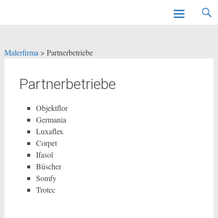
Malerfirma
Zum
Inhalt
springen
Malerfirma
>
Partnerbetriebe
Partnerbetriebe
Objektflor
Germania
Luxaflex
Corpet
Ifasol
Büscher
Somfy
Trotec