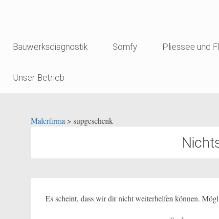
Malerfirma
Zum
Bauwerksdiagnostik
Somfy
Pliessee und Fl
Inhalt
springen
Unser Betrieb
Malerfirma
>
supgeschenk
Nicht
Es scheint, dass wir dir nicht weiterhelfen können. Mögl
Suche